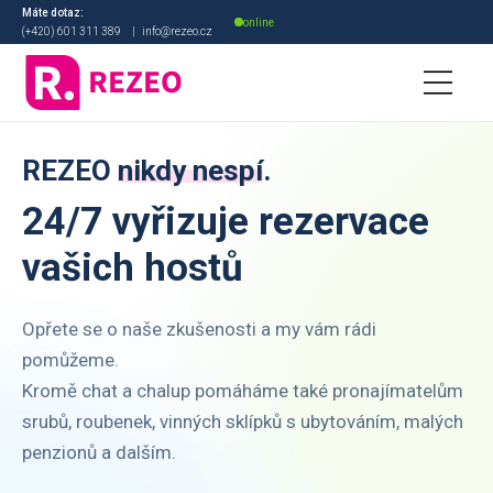
Máte dotaz:
online
(+420) 601 311 389
|
info@rezeo.cz
3. MÍSTO V KATEGORII
REZEO
nikdy nespí
.
Digitální transformace
roku 2021
24/7 vyřizuje rezervace
vašich hostů
Opřete se o naše zkušenosti a my vám rádi
pomůžeme.
Kromě chat a chalup pomáháme také pronajímatelům
srubů, roubenek, vinných sklípků s ubytováním, malých
penzionů a dalším.