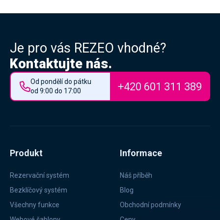
Je pro vás REZEO vhodné?
Kontaktujte nás.
Od pondělí do pátku
+420 601 311 389
od 9:00 do 17:00
Produkt
Informace
Rezervační systém
Náš příběh
Bezklíčový systém
Blog
Všechny funkce
Obchodní podmínky
Webové šablony
Ceny