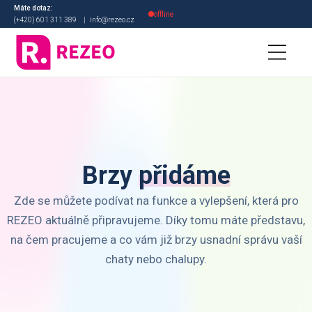
Máte dotaz:
offline
(+420) 601 311 389
|
info@rezeo.cz
3. MÍSTO V KATEGORII
Digitální transformace
roku 2021
Brzy
přidáme
Zde se můžete podívat na funkce a vylepšení, která pro
REZEO aktuálně připravujeme. Díky tomu máte představu,
na čem pracujeme a co vám již brzy usnadní správu vaší
chaty nebo chalupy.